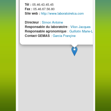
Tél :
05.46.43.45.45
Fax :
05.46.67.56.80
Site web :
http://www.laboratoirelca.com
Directeur
:
Simon Antoine
Responsable
du
laboratoire
:
Vilon Jacques
Responsable agronomique
:
Guillotin Marie-Laure
Contact GEMAS
:
Garcia Françine