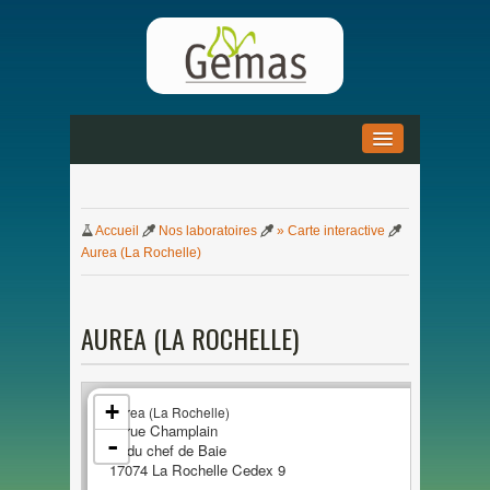
ACCUEIL
»
Accueil
Nos
laboratoires
» Carte interactive
ACTUALITÉS
»
Aurea (
La
Rochelle)
DOCUMENTATION
»
AUREA (
LA
ROCHELLE)
PARTENARIAT
»
+
Aurea (
La
Rochelle)
1, rue Champlain
-
ZI
du
chef
de
Baie
1707
4
La
Rochelle Cedex 9