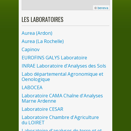
©
beneva
LES
LABORATOIRES
Aurea (Ardon)
Aurea (
La
Rochelle)
Capinov
EUROFINS GALYS Laboratoire
INRAE Laboratoire d'Analyses
des
Sols
Labo départemental Agronomique et
Oenologique
LABOCEA
Laboratoire CAMA Chaîne d'Analyses
Marne Ardenne
Laboratoire CESAR
Laboratoire Chambre d'Agriculture
du
LOIRET
Laboratoire d'analyses
de
terre et et