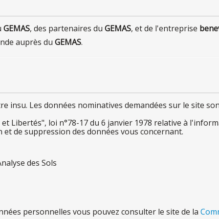
u
GEMAS
,
des
partenaires du
GEMAS
, et
de
l'entreprise
bene
nde auprès du
GEMAS
.
tre
insu.
Les
données nominatives demandées
sur
le
site so
 et Libertés", loi n°78-1
7
du
6
janvier 197
8
relative
à l'inf
orma
on et
de
suppression
des
données
vous
concernant.
'Analyse
des
Sols
nnées personnelles
vous
pouvez consulter
le
site
de
la
Comm