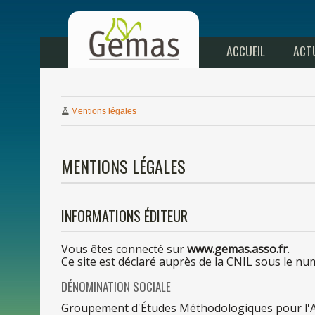
ACCUEIL
ACT
Mentions légales
MENTIONS LÉGALES
INFORMATIONS ÉDITEUR
Vous ê
tes
connecté sur
www.gemas.asso.fr
.
Ce
site est déclaré auprès
de
la
CNIL
sous
le
num
DÉNOMINATION SOCIALE
Groupement d'Études Méthodologiques
pour
l