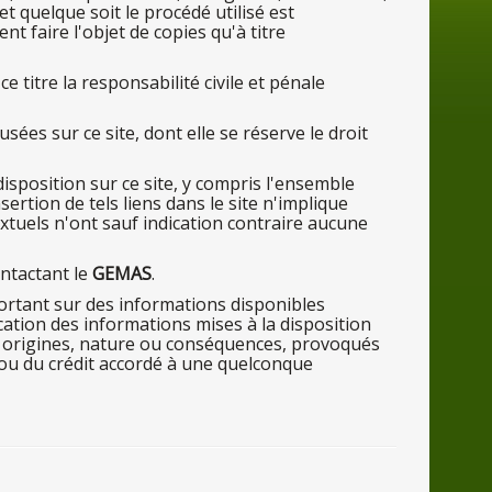
et quelque soit
le
procédé utilisé est
nt faire l'objet
de
copies qu'
à titre
 ce ti
tre
la
responsabilité civile et pénale
fusées
sur
ce
site, dont elle
se
réserve
le
droit
di
sposition
sur
ce
site,
y
compris l'ensemble
insertion
de
tels liens
dans
le
site n'implique
xtuels n'
ont
sauf indication contraire aucune
ntactant le
GEMAS
.
portant
sur
des
informations disponibles
cation
des
informations mises
à la di
sposition
 origines, nature ou conséquences, provoqués
/ou
du
crédit accordé
à une q
uelconque