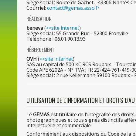
Siège social : Route
de
Gachet - 4430
6
Nantes Ce
Courriel:
contact@gemas.asso.fr
RÉALISATION
beneva
(
>>site internet
)
Siège social : 5
5
Grande Rue - 5230
0
Fronville
Téléphone :
06.01.90.13.93
HÉBERGEMENT
OVH
(
>>site internet
)
SAS
au
capital
de
50
0
k€ RCS Roubaix – Tourcoi
Code APE 6202A - N° TVA : FR 22-424-761-419-0
Siège social :
2
rue Kellermann 5910
0
Roubaix - 
UTILISATION
DE
L'INFORMATION ET DROITS D'A
Le
GEMAS
est titulaire
de
l'intégralité
des
droits
photographiques et tous signes distinctifs aff
intellectuelle et commerciale.
Conformément aux dispositions
du
Code
de
la
p