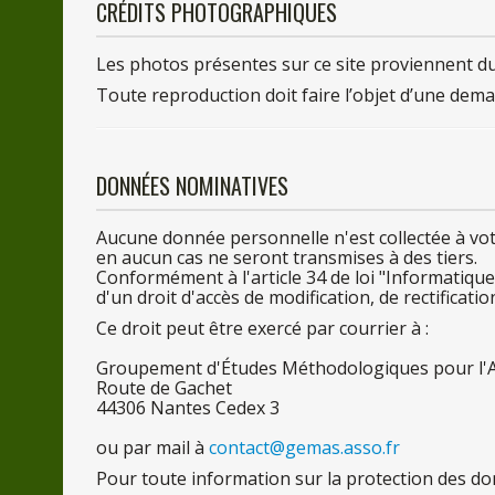
CRÉDITS PHOTOGRAPHIQUES
Les
photos présentes
sur
ce
site proviennent d
Toute reproduction doit faire l’objet d’
une
dema
DONNÉES NOMINATIVES
Aucune donnée personnelle n'est collectée
à vo
en
aucun cas ne seront transmises
à des t
iers.
Conformément
à l'art
icle 3
4
de
loi "Informatique
d'
un
droit d'accès
de
modification,
de
rectificati
Ce
droit peut être exercé
par
courrier à :
Groupement d'Études Méthodologiques
pour
l
Route
de
Gachet
4430
6
Nantes Cedex 3
ou
par
mail à
contact@gemas.asso.fr
Pour
toute information
sur
la
protection
des
do