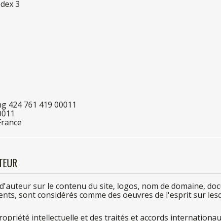
dex 3
ng 42
4
76
1
41
9
00011
0011
France
UTEUR
 d'auteur
sur
le
contenu
du
site, logos, nom
de
domaine, doc
érents, sont considérés comme
des
oeuvres
de
l'esprit
sur
les
ropriété intellectuelle et
des
traités et accords internationau