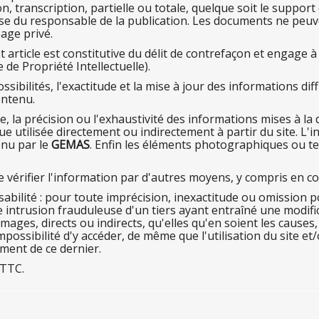
n, transcription, partielle ou totale, quelque soit
le
support 
sse
du
responsable
de
la
publication.
Les
documents ne peuve
age privé.
 article est constitutive
du
délit
de
contrefaçon et engage
à
e
de
Propriété Intellectuelle).
ssibilités, l'exactitude et
la
mise
à jour
des
informations dif
ontenu.
de,
la
précision ou l'exhaustivité
des
informations mises
à la 
que utilisée directement ou indirectement
à parti
r
du
site. L'
enu
par
le
GEMAS
. Enfin les éléments photographiques ou te
e
vérifier l'information
par
d'autres moyens,
y
compris
en
co
abilité :
pour
toute imprécision, inexactitude ou omission 
e
intrusion frauduleuse d'
un
tiers ayant entraîné
une
modifi
ages, directs ou indirects, qu'elles qu'
en
soient
les
causes,
impossibilité d'
y
accéder,
de
mê
me
que l'utilisation
du
site et
tement
de
ce
dernier.
 TTC.