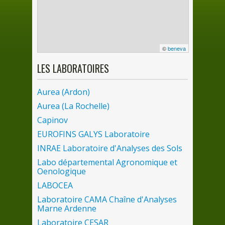
©
beneva
LES
LABORATOIRES
Aurea (Ardon)
Aurea (
La
Rochelle)
Capinov
EUROFINS GALYS Laboratoire
INRAE Laboratoire d'Analyses
des
Sols
Labo départemental Agronomique et
Oenologique
LABOCEA
Laboratoire CAMA Chaîne d'Analyses
Marne Ardenne
Laboratoire CESAR