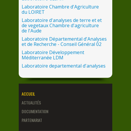
Laboratoire Chambre d'Agriculture
du
LOIRET
Laboratoire d'analyses
de
terre et et
de
vegetaux Chambre d'agriculture
de
l'Aude
Laboratoire Départemental d'Analyses
et
de
Recherche - Conseil Général 02
Laboratoire Développement
Méditerranée LDM
Laboratoire departemental d'analyses
de
la
Mayenne LDA53
Laboratoire LARCA Chambre Régionale
d'Agriculture
des
Pays
de
Loire
Laboratoire Proxilabo
ACCUEIL
Laboratoire Public Labos
ACTUALITÉS
LILANO
DOCUMENTATION
QUALYSE
PARTENARIAT
SADEF Pô
le
d'Aspach