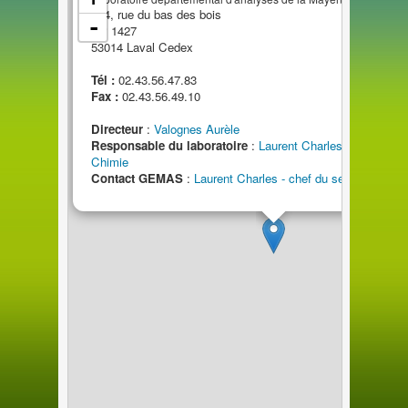
224, rue
du
bas
des
bois
-
BP 1427
5301
4
Laval Cedex
Tél :
02.43.56.47.83
Fax :
02.43.56.49.10
Directeur
:
Valognes Aurèle
Responsable
du
laboratoire
:
Laurent Charles - chef
du
se
Chimie
Contact GEMAS
:
Laurent Charles - chef
du
service Chimi