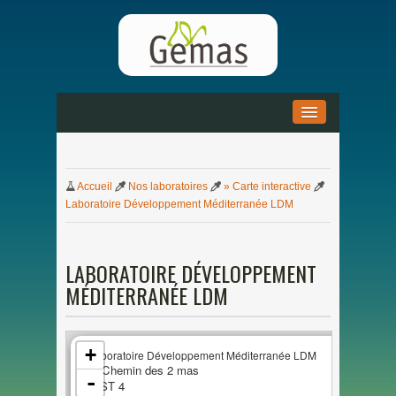
ACCUEIL
»
Accueil
Nos
laboratoires
» Carte interactive
ACTUALITÉS
»
Laboratoire Développement Méditerranée LDM
DOCUMENTATION
»
LABORATOIRE DÉVELOPPEMENT
PARTENARIAT
»
MÉDITERRANÉE LDM
+
Laboratoire Développement Méditerranée LDM
8, Chemin
des
2
mas
-
PIST 4