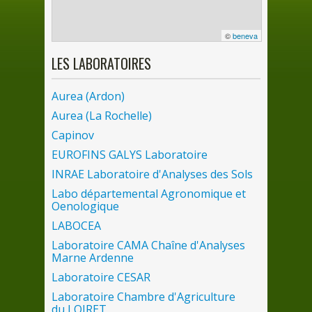
©
beneva
LES
LABORATOIRES
Aurea (Ardon)
Aurea (
La
Rochelle)
Capinov
EUROFINS GALYS Laboratoire
INRAE Laboratoire d'Analyses
des
Sols
Labo départemental Agronomique et
Oenologique
LABOCEA
Laboratoire CAMA Chaîne d'Analyses
Marne Ardenne
Laboratoire CESAR
Laboratoire Chambre d'Agriculture
du
LOIRET