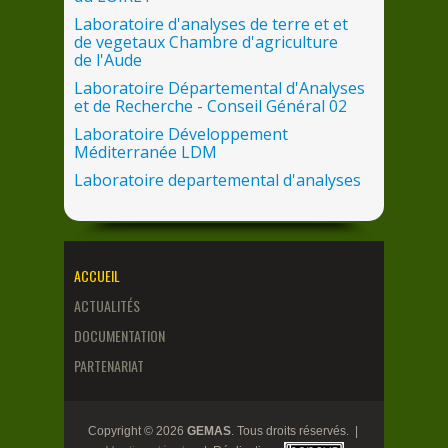
Laboratoire d'analyses
de
terre et et
de
vegetaux Chambre d'agriculture
de
l'Aude
Laboratoire Départemental d'Analyses
et
de
Recherche - Conseil Général 02
Laboratoire Développement
Méditerranée LDM
Laboratoire departemental d'analyses
de
la
Mayenne LDA53
Laboratoire LARCA Chambre Régionale
d'Agriculture
des
Pays
de
Loire
Laboratoire Proxilabo
ACCUEIL
Laboratoire Public Labos
ACTUALITÉS
LILANO
DOCUMENTATION
QUALYSE
PARTENARIAT
SADEF Pô
le
d'Aspach
Copyright © 2026
GEMAS
. Tous droits réservés. |