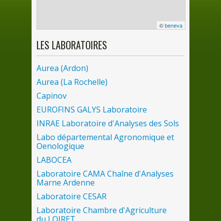
©
beneva
LES
LABORATOIRES
Aurea (Ardon)
Aurea (
La
Rochelle)
Capinov
EUROFINS GALYS Laboratoire
INRAE Laboratoire d'Analyses
des
Sols
Labo départemental Agronomique et
Oenologique
LABOCEA
Laboratoire CAMA Chaîne d'Analyses
Marne Ardenne
Laboratoire CESAR
Laboratoire Chambre d'Agriculture
du
LOIRET