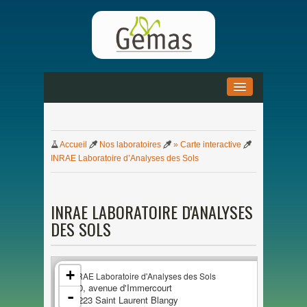
ACCUEIL
»
Accueil
Nos
laboratoires
» Carte interactive
ACTUALITÉS
»
INRAE Laboratoire d’Analyses
des
Sols
DOCUMENTATION
»
INRAE LABORATOIRE D'ANALYSES
PARTENARIAT
»
DES
SOLS
+
INRAE Laboratoire d'Analyses
des
Sols
700, avenue d'Immercourt
-
6222
3
Saint Laurent Blangy