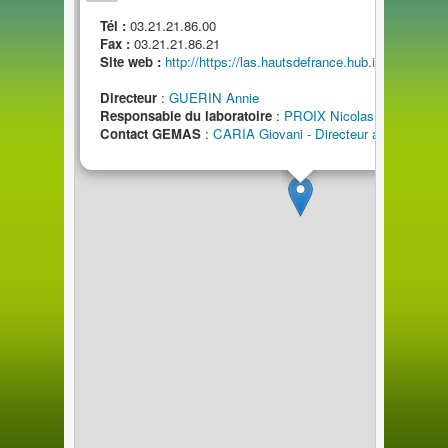
Tél :
03.21.21.86.00
Fax :
03.21.21.86.21
Site web :
http://https://las.hautsdefrance.hub.inrae.fr/
Directeur
:
GUERIN Annie
Responsable
du
laboratoire
:
PROIX Nicolas
Contact GEMAS
:
CARIA Giovani - Directeur adjoint