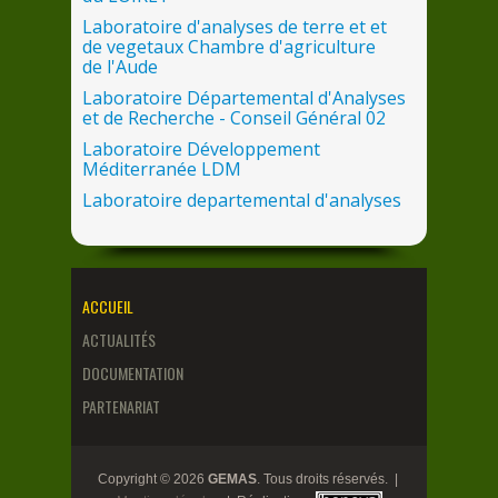
Laboratoire d'analyses
de
terre et et
de
vegetaux Chambre d'agriculture
de
l'Aude
Laboratoire Départemental d'Analyses
et
de
Recherche - Conseil Général 02
Laboratoire Développement
Méditerranée LDM
Laboratoire departemental d'analyses
de
la
Mayenne LDA53
Laboratoire LARCA Chambre Régionale
d'Agriculture
des
Pays
de
Loire
Laboratoire Proxilabo
ACCUEIL
Laboratoire Public Labos
ACTUALITÉS
LILANO
DOCUMENTATION
QUALYSE
PARTENARIAT
SADEF Pô
le
d'Aspach
Copyright © 2026
GEMAS
. Tous droits réservés. |