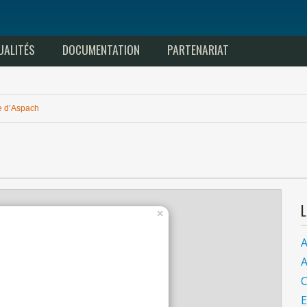
UALITÉS
DOCUMENTATION
PARTENARIAT
e
d’Aspach
×
A
A
C
E