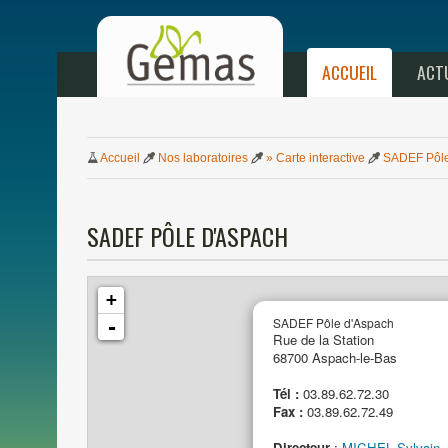
ACCUEIL
ACT
Accueil
Nos
laboratoires
» Carte interactive
SADEF Pô
l
SADEF PÔ
LE
D'ASPACH
+
SADEF Pô
le
d'Aspach
-
Rue
de
la
Station
6870
0
Aspach-le-Bas
Tél :
03.89.62.72.30
Fax :
03.89.62.72.49
Directeur
:
MICHEL Sylvain