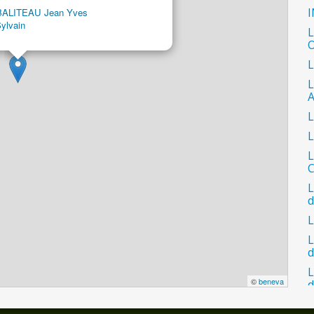
I
BALITEAU Jean Yves
ylvain
L
O
L
L
L
L
C
L
L
L
L
©
beneva
d
L