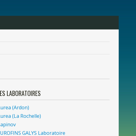
LES
LABORATOIRES
urea (Ardon)
urea (
La
Rochelle)
apinov
UROFINS GALYS Laboratoire