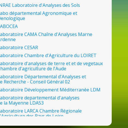
NRAE Laboratoire d'Analyses
des
Sols
abo départemental Agronomique et
enologique
LABOCEA
aboratoire CAMA Chaîne d'Analyses Marne
Ardenne
aboratoire CESAR
aboratoire Chambre d'Agriculture
du
LOIRET
aboratoire d'analyses
de
terre et et
de
vegetaux
hambre d'agriculture
de
l'Aude
aboratoire Départemental d'Analyses et
de
Recherche - Conseil Général 02
aboratoire Développement Méditerranée LDM
aboratoire departemental d'analyses
de
la
Mayenne LDA53
aboratoire LARCA Chambre Régionale
'Agriculture
des
Pays
de
Loire
aboratoire Proxilabo