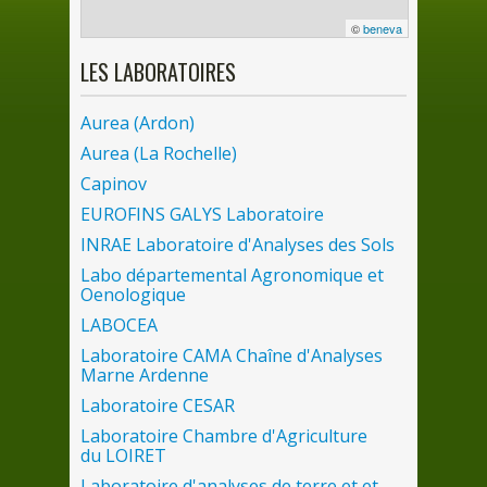
©
beneva
LES
LABORATOIRES
Aurea (Ardon)
Aurea (
La
Rochelle)
Capinov
EUROFINS GALYS Laboratoire
INRAE Laboratoire d'Analyses
des
Sols
Labo départemental Agronomique et
Oenologique
LABOCEA
Laboratoire CAMA Chaîne d'Analyses
Marne Ardenne
Laboratoire CESAR
Laboratoire Chambre d'Agriculture
du
LOIRET
Laboratoire d'analyses
de
terre et et