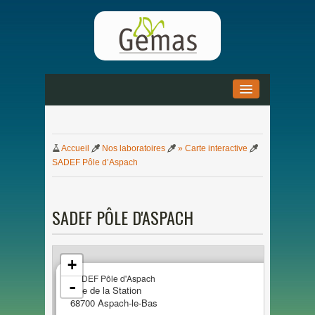
ACCUEIL
»
Accueil
Nos
laboratoires
» Carte interactive
ACTUALITÉS
»
SADEF Pô
le
d’Aspach
DOCUMENTATION
»
SADEF PÔ
LE
D'ASPACH
PARTENARIAT
»
+
SADEF Pô
le
d'Aspach
-
Rue
de
la
Station
6870
0
Aspach-le-Bas