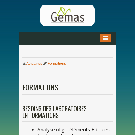
ACCUEIL
»
Actualités
Formations
ACTUALITÉS
»
DOCUMENTATION
»
FORMATIONS
PARTENARIAT
»
BESOINS
DES
LABORATOIRES
EN
FORMATIONS
Analyse oligo-éléments + boues