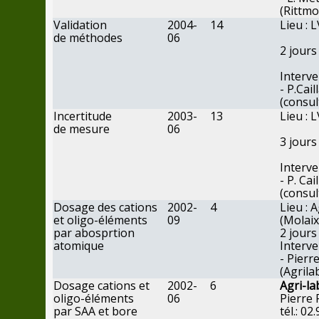
(Rittmo
Validation
2004-
14
Lieu : 
de
méthodes
06
2
jours
Interv
- P.Cail
(consul
Incertitude
2003-
13
Lieu : 
de
mesure
06
3
jours
Interve
- P. Cai
(consul
Dosage
des
cations
2002-
4
Lieu : 
et oligo-éléments
09
(Molaix
par
abosprtion
2
jours
atomique
Interve
- Pier
(Agrila
Dosage cations et
2002-
6
Agri-la
oligo-éléments
06
Pierr
par
SAA et bore
tél.:
02.