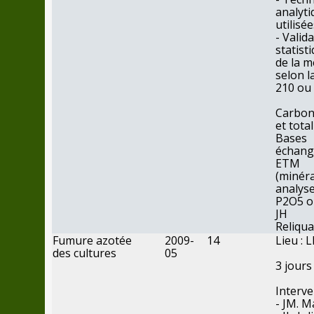
analyti
utilisé
- Valid
statist
de
la
m
selon
l
21
0
ou
Carbon
et total
Bases
échang
ETM
(minéra
analyse
P2O
5
o
JH
Reliqua
Fumure azotée
2009-
14
Lieu : 
des
cultures
05
3
jours
Interve
- JM. M