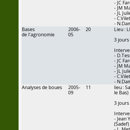
- JC Fa
- JM Ma
- JL Jul
- C.Vile
- N.Da
Bases
2006-
20
Lieu : 
de
l'agronomie
05
3
jours
Interve
- D.Tes
- JC Fa
- JM Ma
- JL Jul
- C.Vile
- N.Da
Analyses
de
boues
2005-
11
lieu : 
09
le
Bas)
3
jours
Interve
- Jean 
(Sadef)
- L. Me