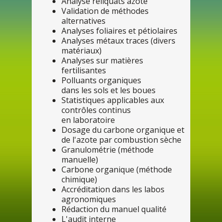
Analyse reliquats azoté
Validation
de
méthodes
alternatives
Analyses foliaires et pétiolaires
Analyses métaux traces (divers
matériaux)
Analyses
sur
matières
fertilisantes
Polluants organiques
dans
les
sols et
les
boues
Statistiques applicables aux
contrô
les
continus
en
laboratoire
Dosage
du
carbone organique et
de
l'azote
par
combustion sèche
Granulométrie (méthode
manuelle)
Carbone organique (méthode
chimique)
Accréditation
dans
les
labos
agronomiques
Rédaction
du
manuel qualité
L'audit interne