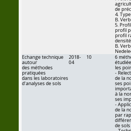
agricul
de
préc
4. Type
B. Ver
5. Profi
profil 
profil r
densité
B. Verb
Nedele
Echange technique
2018-
10
6
méth
autour
04
étudiée
des
méthodes
les
poin
pratiquées
- Relec
dans
les
laboratoires
de
la
n
d'analyses
de
sols
ses
poi
importa
à la no
ses
imp
- Appli
de
la
n
par
rap
différe
de
sols
- Tech