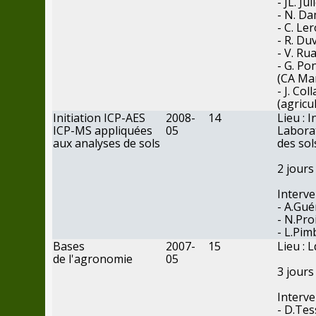
- JL. Ju
- N. Da
- C. Le
- R. Duv
- V. Ru
- G. Po
(
CA
Ma
- J. Col
(agricu
Initiation ICP-AES
2008-
14
Lieu : I
ICP-MS appliquées
05
Labora
aux analyses
de
sols
des
sol
2
jours
Interve
- A.Gué
- N.Proi
- L.Pim
Bases
2007-
15
Lieu : 
de
l'agronomie
05
3
jours
Interve
- D.Tes