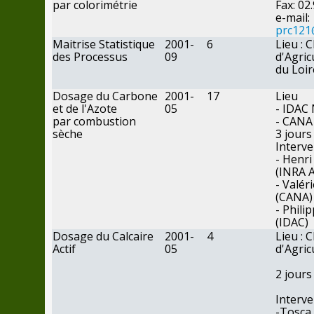
par
colorimétrie
Fax:
02.
e-mail:
prc121
Maitrise Statistique
2001-
6
Lieu :
des
Processus
09
d'Agric
du
Loir
Dosage
du
Carbone
2001-
17
Lieu
et
de
l'Azote
05
- IDAC
par
combustion
- CANA
sèche
3
jours
Interve
- Henri
(INRA 
- Valér
(CANA)
- Phili
(IDAC)
Dosage
du
Calcaire
2001-
4
Lieu :
Actif
05
d'Agric
2
jours
Interv
-Tosca