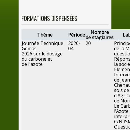
FORMATIONS DISPENSÉES
Nombre
Thème
Période
Lab
de
stagiaires
Journée Technique
2026-
20
Princip
Gemas
04
de
la
M
202
6
sur
le
dosage
questi
du
carbone et
Répons
de
l'azote
la
socié
Elemen
Interve
de
Jean
Chenau
sols
d
d’Agric
de
Nor
Le
Car
l’Azote
interpr
C/N ISM
Questi