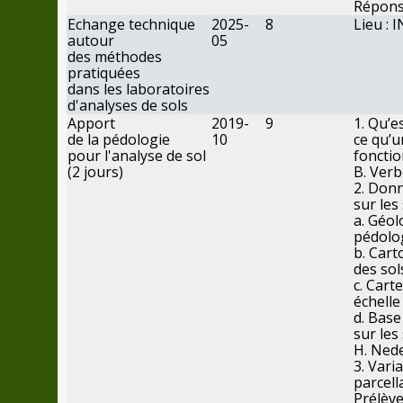
Répon
Echange technique
2025-
8
Lieu : 
autour
05
des
méthodes
pratiquées
dans
les
laboratoires
d'analyses
de
sols
Apport
2019-
9
1. Qu’e
de
la
pédologie
10
ce
qu’
u
pour
l'analyse
de
sol
foncti
(
2
jours)
B. Ver
2. Don
sur
les
a. Géol
pédolo
b. Car
des
sol
c. Cart
échelle
d. Bas
sur
les
H. Ned
3. Varia
parcella
Prélèv