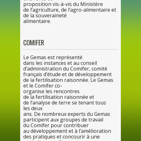
proposition vis-à-vis du Mi
nis
tère
de
l’agriculture,
de
l’agro-alimentaire et
de
la
souveraineté
alimentaire.
COMIFER
Le
Gemas est représenté
dans
les
instances et
au
conseil
d’administration
du
Comifer, comité
français d’étude et
de
développement
de
la
fertilisation raisonnée.
Le
Gemas
et
le
Comifer co-
organise
les
rencontres
de
la
fertilisation raisonnée et
de
l’analyse
de
terre
se
tenant tous
les
deux
ans.
De
nombreux experts
du
Gemas
participent aux groupes
de
travail
du
Comifer
pour
contribuer
au
développement et
à l’amé
lioration
des
pratiques et concourir
à une