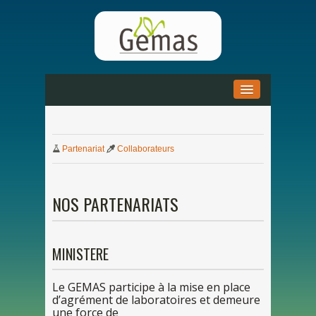
ACCUEIL
»
Partenariat
Collaborateurs
ACTUALITÉS
»
DOCUMENTATION
»
NOS
PARTENARIATS
PARTENARIAT
»
MINISTERE
Le
GEMAS participe
à la mi
se
en
place
d’agrément
de
laboratoires et demeure
une
force de