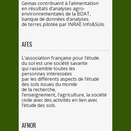
Gemas contribuent
à l’ali
mentation
en
résultats d’analyses agro-
environnementales
de
la
BDAT,
banque
de
données d’analyses
de
terres pilotée
par
INRAE Info&Sols.
AFES
L’association française
pour
l’étude
du
sol est
une
société savante
qui
rassemble toutes les
personnes intéressées
par
les
différents aspects
de
l’étude
des
sols issues
du
monde
de
la
recherche,
l’enseignement, l’agriculture,
la
société
civile avec
des
activités
en
lien avec
l’étude
des
sols.
AFNOR