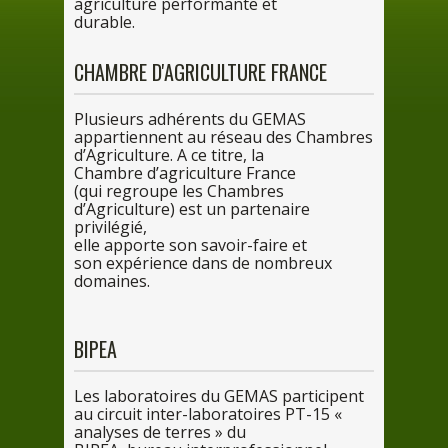
a
griculture performante et
durable.
CHAMBRE D'AGRICULTURE FRANCE
Plusieurs adhérents
du
GEMAS
appartiennent
au
réseau
des
Chambres
d’Agriculture.
A
ce
titre, la
Chambre d’agriculture France
(
qui
regroupe
les
Chambres
d’Agriculture) est
un
partenaire
privilégié,
elle apporte
son
savoir-faire et
son
expérience
dans
de
nombreux
domaines.
BIPEA
Les
laboratoires
du
GEMAS participent
au
circuit inter-laboratoires PT-1
5
«
analyses
de
terres » du