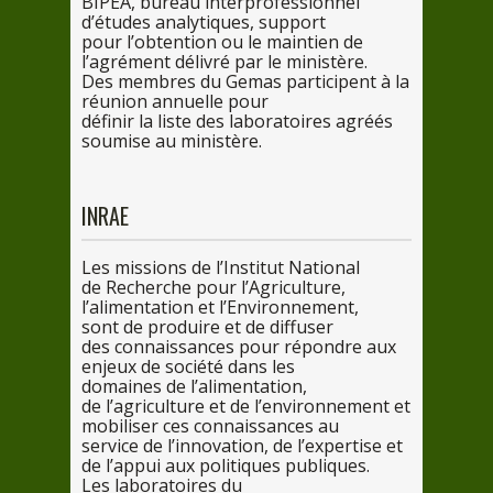
BIPEA, bureau interprofessionnel
d’études analytiques, support
pour
l’obtention ou
le
maintien de
l’agrément délivré
par
le
ministère.
Des
membres
du
Gemas participent
à la
ré
union annuelle pour
définir
la
liste
des
laboratoires agréés
soumise
au
ministère.
INRAE
Les
missions
de
l’Institut National
de
Recherche
pour
l’Agriculture,
l’alimentation et l’Environnement,
sont
de
produire et
de
diffuser
des
connaissances
pour
répondre aux
enjeux
de
société
dans
les
domaines
de
l’alimentation,
de
l’agriculture et
de
l’environnement et
mobiliser
ces
connaissances au
service
de
l’innovation,
de
l’expertise et
de
l’appui aux politiques publiques.
Les
laboratoires du