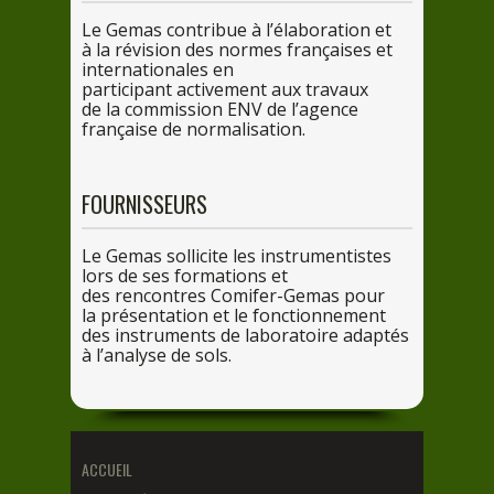
Le
Gemas contribue
à l’éla
boration et
à la ré
vision
des
normes françaises et
internationales en
participant activement aux travaux
de
la
commission ENV
de
l’agence
française
de
normalisation.
FOURNISSEURS
Le
Gemas sollicite
les
instrumentistes
lors
de
ses
formations et
des
rencontres Comifer-Gemas pour
la
présentation et
le
fonctionnement
des
instruments
de
laboratoire adaptés
à l’ana
lyse
de
sols.
ACCUEIL