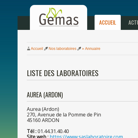
ACCUEIL
ACT
Accueil
Nos
laboratoires
» Annuaire
LISTE
DES
LABORATOIRES
AUREA (ARDON)
Aurea (Ardon)
270, Avenue
de
la
Pomme
de
Pin
4516
0
ARDON
Tél :
01.44.31.40.40
Site web :
https://www.saslaboratoire.com