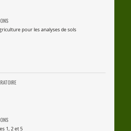
IONS
Agriculture
pour
les
analyses
de
sols
RATOIRE
IONS
es 1,
2
et 5