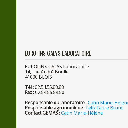
EUROFINS GALYS LABORATOIRE
EUROFINS GALYS Laboratoire
14, rue André Boulle
4100
0
BLOIS
Tél :
02.54.55.88.88
Fax :
02.54.55.89.50
Responsable
du
laboratoire
:
Catin Marie-Hélèn
Responsable agronomique
:
Felix Faure Bruno
Contact GEMAS
:
Catin Marie-Hélène