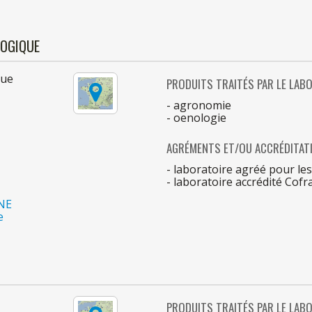
LOGIQUE
que
PRODUITS TRAITÉS
PAR
LE
LABO
- agronomie
- oenologie
AGRÉMENTS ET/OU ACCRÉDITAT
- laboratoire agréé
pour
le
- laboratoire accrédité Cofr
NE
e
PRODUITS TRAITÉS
PAR
LE
LABO