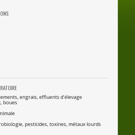
IONS
RATOIRE
ements, engrais, effluents d'élevage
x, boues
animale
robiologie, pesticides, toxines, métaux lourds