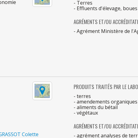
ronomie
- Terres
- Effluents d'élevage, boues
AGRÉMENTS ET/OU ACCRÉDITAT
- Agrément Ministère
de
l'
PRODUITS TRAITÉS
PAR
LE
LABO
- terres
- amendements organiques
- aliments
du
bétail
- végétaux
AGRÉMENTS ET/OU ACCRÉDITAT
GRASSOT Colette
- agrément analyses
de
terr