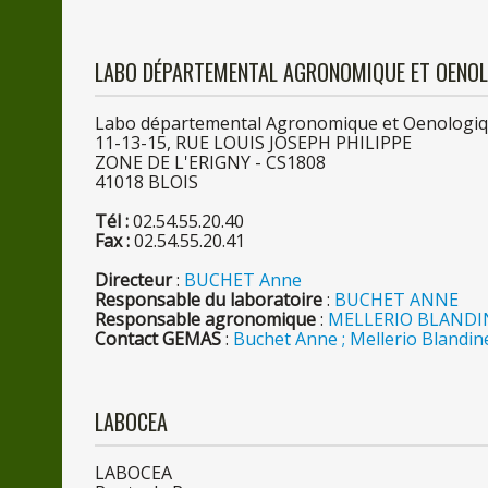
LABO DÉPARTEMENTAL AGRONOMIQUE ET OENO
Labo départemental Agronomique et Oenologi
11-13-15, RUE LOUIS JOSEPH PHILIPPE
ZONE
DE
L'ERIGNY - CS1808
4101
8
BLOIS
Tél :
02.54.55.20.40
Fax :
02.54.55.20.41
Directeur
:
BUCHET Anne
Responsable
du
laboratoire
:
BUCHET ANNE
Responsable agronomique
:
MELLERIO BLANDI
Contact GEMAS
:
Buchet Anne ; Mellerio Blandin
LABOCEA
LABOCEA