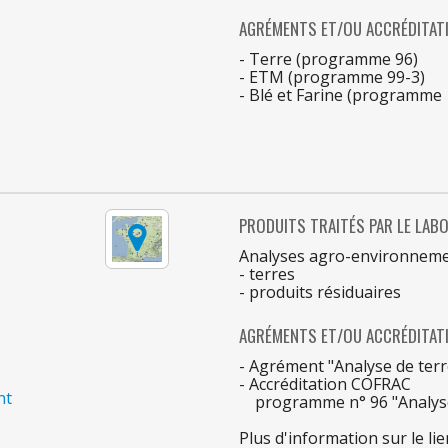
AGRÉMENTS ET/OU ACCRÉDITAT
- Terre (programme 96)
- ETM (programme 99-3)
- Blé et Farine (programme 
PRODUITS TRAITÉS
PAR
LE
LABO
Analyses agro-environnemen
- terres
- produits résiduaires
AGRÉMENTS ET/OU ACCRÉDITAT
- Agrément "Analyse
de
ter
- Accréditation COFRAC
nt
programme n° 9
6
"Analy
Plus d'information
sur
le
li