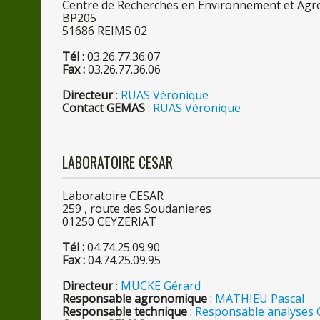
Centre
de
Recherches
en
Environnement et Ag
BP205
5168
6
REIMS 02
Tél :
03.26.77.36.07
Fax :
03.26.77.36.06
Directeur
:
RUAS Véronique
Contact GEMAS
:
RUAS Véronique
LABORATOIRE CESAR
Laboratoire CESAR
25
9
, route
des
Soudanieres
0125
0
CEYZERIAT
Tél :
04.74.25.09.90
Fax :
04.74.25.09.95
Directeur
:
MUCKE Gérard
Responsable agronomique
:
MATHIEU Pascal
Responsable technique
:
Responsable analyses 