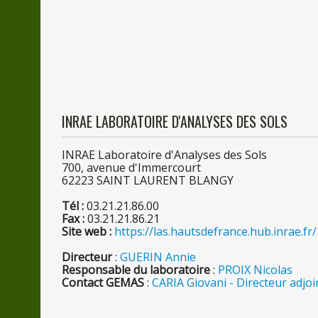
INRAE LABORATOIRE D'ANALYSES
DES
SOLS
INRAE Laboratoire d'Analyses
des
Sols
700, avenue d'Immercourt
6222
3
SAINT LAURENT BLANGY
Tél :
03.21.21.86.00
Fax :
03.21.21.86.21
Site web :
https://las.hautsdefrance.hub.inrae.fr/
Directeur
:
GUERIN Annie
Responsable
du
laboratoire
:
PROIX Nicolas
Contact GEMAS
:
CARIA Giovani - Directeur adjoi