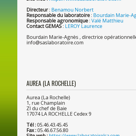
Directeur
:
Benamou Norbert
Responsable
du
laboratoire
:
Bourdain Marie-A
Responsable agronomique
:
Valé Matthieu
Contact GEMAS
:
LEROY Laurence
Bourdain Marie-Agnès , directrice opérationnell
info@saslaboratoire.com
AUREA (
LA
ROCHELLE)
Aurea (
La
Rochelle)
1, rue Champlain
ZI
du
chef
de
Baie
1707
4
LA
ROCHELLE Cedex 9
Tél :
05.46.43.45.45
Fax :
05.46.67.56.80
Site web :
https://www.laboratoirelca.com