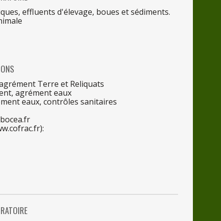
ues, effluents d'élevage, boues et sédiments.
nimale
IONS
, agrément Terre et Reliquats
ent, agrément eaux
ément eaux, contrô
les
sanitaires
bocea.fr
w.cofrac.fr):
RATOIRE