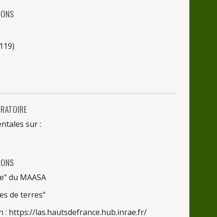
IONS
119)
RATOIRE
tales sur :
IONS
re"
du
MAASA
ses
de
terres"
en : https://las.hautsdefrance.hub.inrae.fr/