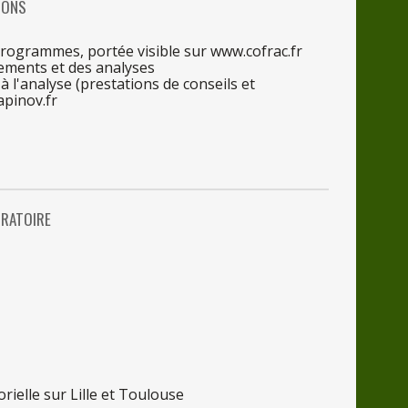
IONS
rogrammes, portée visible
sur
www.cofrac.fr
ements et
des
analyses
s
à l'ana
lyse (prestations
de
conseils et
apinov.fr
RATOIRE
orielle
sur
Lille et Toulouse