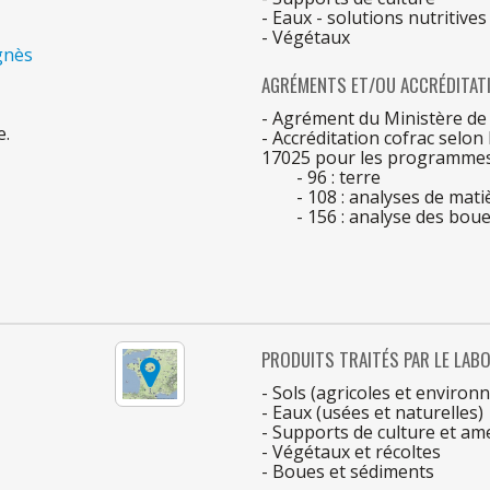
- Eaux - solutions nutritives
- Végétaux
gnès
AGRÉMENTS ET/OU ACCRÉDITAT
- Agrément
du
Ministère
d
e.
- Accréditation cofrac selon
1702
5
pour
les
programmes
- 96 : terre
- 108 : analyses
de
matiè
- 156 : analyse
des
boue
PRODUITS TRAITÉS
PAR
LE
LABO
- Sols (agricoles et enviro
- Eaux (usées et naturelles)
- Supports
de
culture et a
- Végétaux et récoltes
- Boues et sédiments