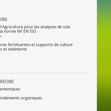
IONS
e
l'Agriculture
pour
les
analyses
de
sols
la
norme NF
EN
ISO
 :
res fertilisantes et supports
de
culture
s et sédiments
RATOIRE
nnementaux)
mendements organiques