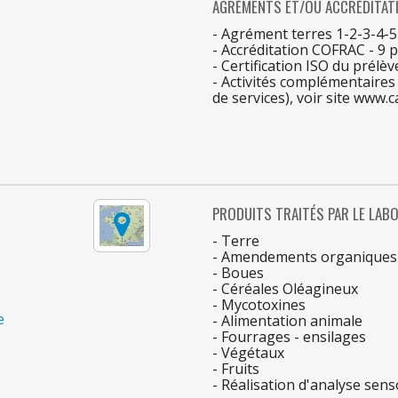
AGRÉMENTS ET/OU ACCRÉDITAT
- Agrément terres 1-2-3-4-5
- Accréditation COFRAC -
9
p
- Certification ISO
du
prélèv
- Activités complémentaire
de
services), voir site www.c
PRODUITS TRAITÉS
PAR
LE
LABO
- Terre
- Amendements organiques
- Boues
- Céréales Oléagineux
- Mycotoxines
e
- Alimentation animale
- Fourrages - ensilages
- Végétaux
- Fruits
- Réalisation d'analyse sens