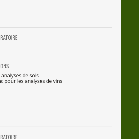
RATOIRE
IONS
s
analyses
de
sols
ac
pour
les
analyses
de
vins
RATOIRE