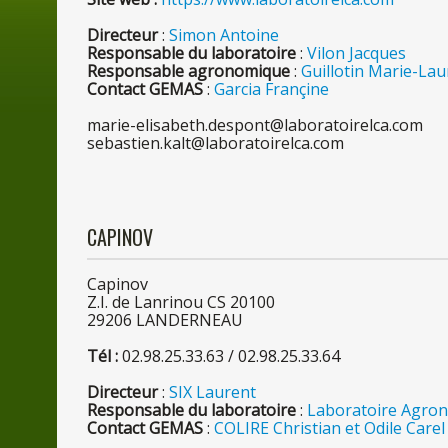
Directeur
:
Simon Antoine
Responsable
du
laboratoire
:
Vilon Jacques
Responsable agronomique
:
Guillotin Marie-Lau
Contact GEMAS
:
Garcia Françine
marie-elisabeth.despont@laboratoirelca.com
sebastien.kalt@laboratoirelca.com
CAPINOV
Capinov
Z.I.
de
Lanrinou CS 20100
2920
6
LANDERNEAU
Tél :
02.98.25.33.6
3
/ 02.98.25.33.64
Directeur
:
SIX Laurent
Responsable
du
laboratoire
:
Laboratoire Agrono
Contact GEMAS
:
COLIRE Christian et Odile Carel