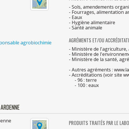
- Sols, amendements organiq
- Fourrages, alimentation a
- Eaux
- Hygiène alimentaire
- Santé animale
AGRÉMENTS ET/OU ACCRÉDITAT
sponsable agrobiochimie
- Ministère
de
l'agriculture
- Ministère
de
l'environnem
- Ministère
de
la
santé, agr
- Autres agréments : www.la
- Accréditations (voir site ww
- 96 : terre
- 100 : eaux
 ARDENNE
denne
PRODUITS TRAITÉS
PAR
LE
LABO