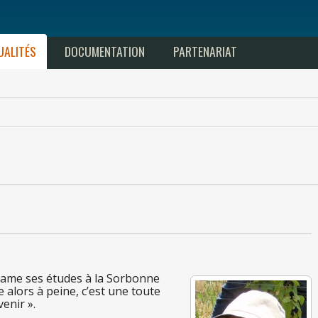
UALITÉS
DOCUMENTATION
PARTENARIAT
tame ses études
à la So
rbonne
e alors
à peine
, c’est
une
toute
venir ».