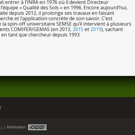
ait entrer
à l’INR
A
en
197
6
où
il
devient Directeur
l’équipe « Qualité
des
Sols »
en
1996. Encore aujourd’hui,
aite depuis 2012,
il
prolonge
ses
travaux
en
faisant
erche et l’application concrète
de
son
savoir. C’est
e
la
spin-off universitaire SEMSE qu’
il
intervient
à plusi
eurs
ments COMIFER/GEMAS (
en
2013,
2015
et
2019
), sachant
à en ta
nt
que chercheur depuis 1993.
T
es
| Réalisation :