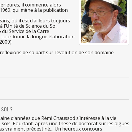
périeures,
il
commence alors
1969,
qui
mène
à la pu
blication
éans, où
il
est d’ailleurs toujours
à l’Uni
té
de
Science
du
Sol.
e
du
Service
de
la
Carte
a
coordonné
la
longue élaboration
2009).
réflexions
de
sa
part
sur
l’évolution
de
son
domaine.
U
SOL ?
aine d’années que Rémi Chaussod s’intéresse
à la vi
e
s
sols. Pourtant, après
une
thè
se
de
doctorat
sur
les
algues
 pas vraiment prédestiné…
Un
heureux concours