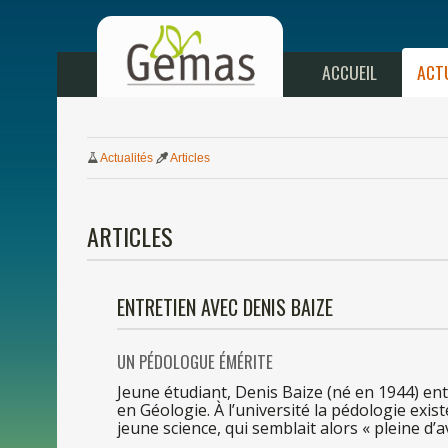
ACCUEIL
ACT
Actualités
Articles
ARTICLES
ENTRETIEN AVEC DENIS BAIZE
UN
PÉDOLOGUE ÉMÉRITE
Jeune étudiant, Denis Baize (né
en
1944) en
en
Géologie. À l’université
la
pédologie exist
jeune science,
qui
semblait alors « pleine d’a