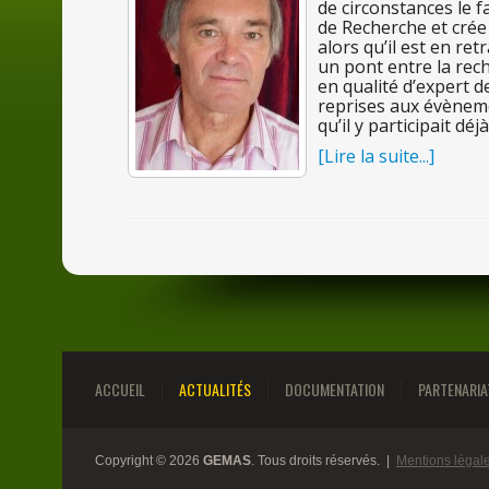
de
circonstances
le
f
de
Recherche et crée 
alors qu’
il
est
en
retr
un
pont entre
la
rech
en
qualité d’expert
d
reprises aux évène
qu’
il
y
participait déj
[Lire
la
suite...]
ACCUEIL
ACTUALITÉS
DOCUMENTATION
PARTENARIA
Copyright © 2026
GEMAS
. Tous droits réservés. |
Mentions légal