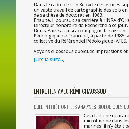
Dans
le
cadre
de
son
3e cycle des études su
un
vaste travail
de
cartographie
des
sols
en
de
sa
thè
se
de
doctorat
en
1983.
Ensuite,
il
poursuit
sa
carrière
à l’INR
A
d’Orl
Directeur honoraire
de
Recherche
à ce jo
ur,
Denis Baize
a
ainsi accompagné
la
naissanc
Pédologique
de
France et,
à parti
r
de
1985,
collective
du
Référentiel Pédologique (AFES, 
Voyons ci-dessous quelques impressions et 
[Lire
la
suite...]
ENTRETIEN AVEC RÉMI CHAUSSOD
QUEL INTÉRÊT
ONT
LES
ANALYSES BIOLOGIQUES
D
Cela fait
une
quarant
microbienne
dans
le
marines,
il
n’y était