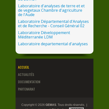
Laboratoire d'analyses
de
terre et et
de
vegetaux Chambre d'agriculture
de
l'Aude
Laboratoire Départemental d'Analyses
et
de
Recherche - Conseil Général 02
Laboratoire Développement
Méditerranée LDM
Laboratoire departemental d'analyses
de
la
Mayenne LDA53
Laboratoire LARCA Chambre Régionale
d'Agriculture
des
Pays
de
Loire
Laboratoire Proxilabo
ACCUEIL
Laboratoire Public Labos
ACTUALITÉS
LILANO
DOCUMENTATION
QUALYSE
PARTENARIAT
SADEF Pô
le
d'Aspach
Copyright © 2026
GEMAS
. Tous droits réservés. |