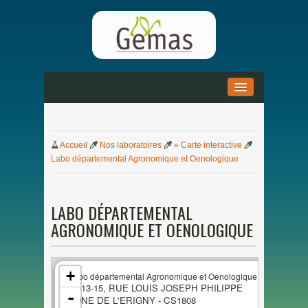
ACCUEIL
»
Accueil
Nos
laboratoires
» Carte interactive
ACTUALITÉS
»
Labo départemental Agronomique et Oenologique
DOCUMENTATION
»
LABO DÉPARTEMENTAL
PARTENARIAT
»
AGRONOMIQUE ET OENOLOGIQUE
+
Labo départemental Agronomique et Oenologique
11-13-15, RUE LOUIS JOSEPH PHILIPPE
-
ZONE
DE
L'ERIGNY - CS1808