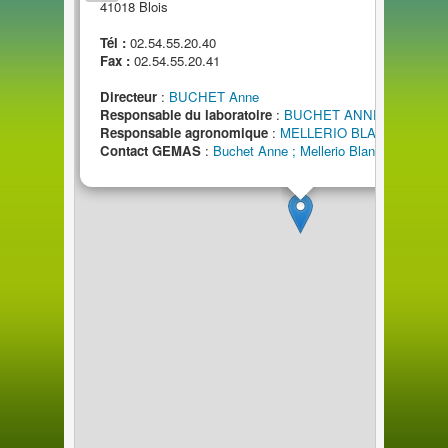
4101
8
Blois
Tél :
02.54.55.20.40
Fax :
02.54.55.20.41
Directeur
:
BUCHET Anne
Responsable
du
laboratoire
:
BUCHET ANNE
Responsable agronomique
:
MELLERIO BLANDINE
Contact GEMAS
:
Buchet Anne ; Mellerio Blandine