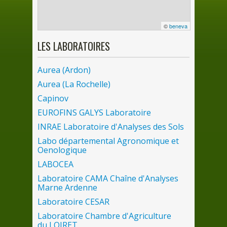
©
beneva
LES
LABORATOIRES
Aurea (Ardon)
Aurea (
La
Rochelle)
Capinov
EUROFINS GALYS Laboratoire
INRAE Laboratoire d'Analyses
des
Sols
Labo départemental Agronomique et
Oenologique
LABOCEA
Laboratoire CAMA Chaîne d'Analyses
Marne Ardenne
Laboratoire CESAR
Laboratoire Chambre d'Agriculture
du
LOIRET