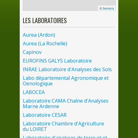
©
beneva
LES
LABORATOIRES
Aurea (Ardon)
Aurea (
La
Rochelle)
Capinov
EUROFINS GALYS Laboratoire
INRAE Laboratoire d'Analyses
des
Sols
Labo départemental Agronomique et
Oenologique
LABOCEA
Laboratoire CAMA Chaîne d'Analyses
Marne Ardenne
Laboratoire CESAR
Laboratoire Chambre d'Agriculture
du
LOIRET
Laboratoire d'analyses
de
terre et et