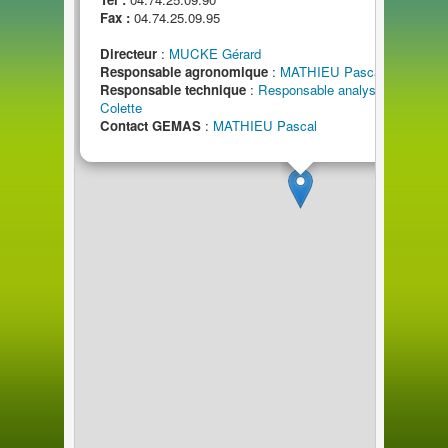
Fax :
04.74.25.09.95
Directeur
:
MUCKE Gérard
Responsable agronomique
:
MATHIEU Pascal
Responsable technique
:
Responsable analyses GRASS
Colette
Contact GEMAS
:
MATHIEU Pascal