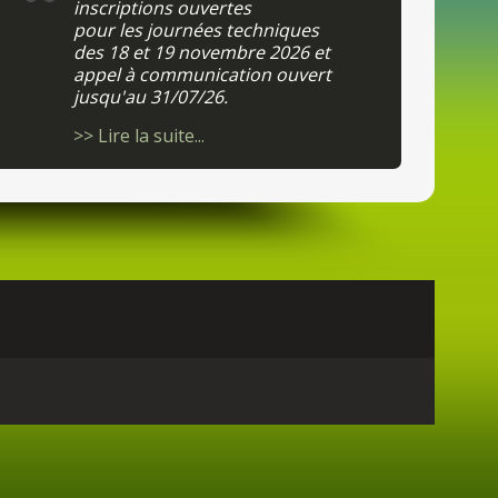
de
terre 
inscriptions ouvertes
pour
les
journées techniques
>> Lire
la
des
1
8
et 1
9
novembre 202
6
et
appel
à commu
nication ouvert
jusqu'
au
31/07/26.
>> Lire
la
suite...