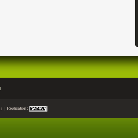
T
es
| Réalisation :