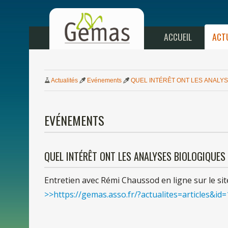
ACCUEIL
ACT
Actualités
Evénements
QUEL INTÉRÊT
ONT
LES
ANALYS
EVÉNEMENTS
QUEL INTÉRÊT
ONT
LES
ANALYSES BIOLOGIQUES
Entretien avec Rémi Chaussod
en
ligne
sur
le
sit
>>https://gemas.asso.fr/?actualites=articles&id=